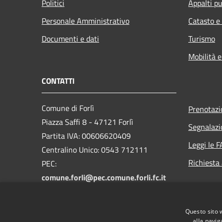
Politici
Appalti pu
Personale Amministrativo
Catasto e
Documenti e dati
Turismo
Mobilità e
CONTATTI
Comune di Forlì
Prenotaz
Piazza Saffi 8 - 47121 Forlì
Segnalazi
Partita IVA: 00606620409
Leggi le 
Centralino Unico: 0543 712111
Richiesta
PEC:
comune.forli@pec.comune.forli.fc.it
Email istituzionale:
redazione.civica@comune.forli.fc.it
Questo sito 
alla navig