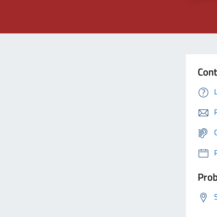
Cont
Prob