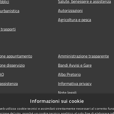
Salute, benessere e assistenza
bblici
Autorizzazioni
 urbanistica
Agricoltura e pesca
 trasporti
ione appuntamento
Amministrazione trasparente
one disservizio
Bandi Avvisi e Gare
FAQ
Albo Pretorio
 assistenza
Informativa privacy
Note legali
Informazioni sui cookie
Dichiarazione di accessibilità
web utilizza cookie tecnici e assimilati strettamente necessari al corretto fu
azione del sito, nonché un cookie tecnico analitico al solo fine di elaborare i