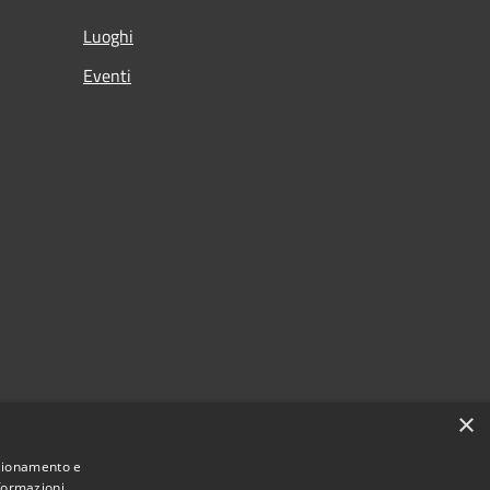
Luoghi
Eventi
×
nzionamento e
nformazioni