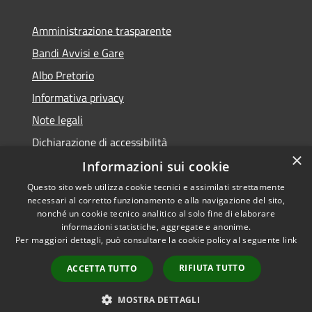
Amministrazione trasparente
Bandi Avvisi e Gare
Albo Pretorio
Informativa privacy
Note legali
Dichiarazione di accessibilità
×
Informazioni sui cookie
Questo sito web utilizza cookie tecnici e assimilati strettamente
necessari al corretto funzionamento e alla navigazione del sito,
RSS
Copyright © 2026 • Comune di
nonché un cookie tecnico analitico al solo fine di elaborare
Accessibilità
informazioni statistiche, aggregate e anonime.
Forlì • Powered by
Per maggiori dettagli, può consultare la cookie policy al seguente
link
Privacy
Municipium
Accesso
•
Cookie
redazione
RIFIUTA TUTTO
ACCETTA TUTTO
Mappa del sito
Piano di miglioramento
MOSTRA DETTAGLI