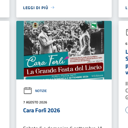
LEGGI DI PIÙ
L
6
L
S
v
I
C
NOTIZIE
G
7 AGOSTO 2026
Cara Forlì 2026