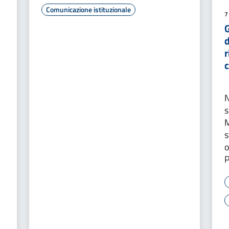
Comunicazione istituzionale
7
G
d
r
c
N
s
M
s
o
P