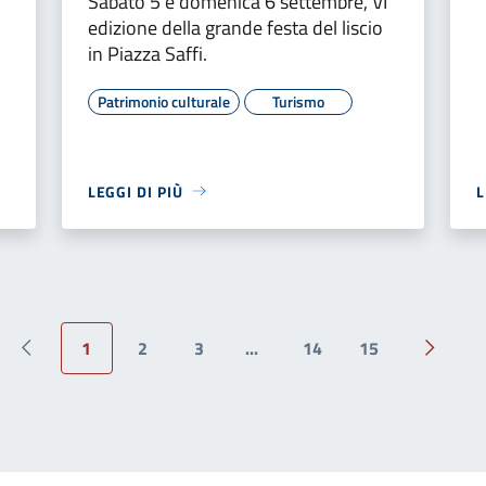
Sabato 5 e domenica 6 settembre, VI
edizione della grande festa del liscio
in Piazza Saffi.
Patrimonio culturale
Turismo
LEGGI DI PIÙ
L
1
2
3
...
14
15
Pagina precedente
Pagina 