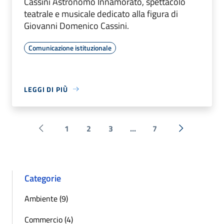
Cassini Astronomo Innamorato, spettacolo
teatrale e musicale dedicato alla figura di
Giovanni Domenico Cassini.
Comunicazione istituzionale
LEGGI DI PIÙ
1
2
3
...
7
Pagina precedente
Successiva 
Categorie
Ambiente (9)
Commercio (4)