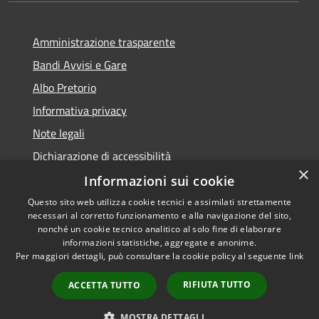
Amministrazione trasparente
Bandi Avvisi e Gare
Albo Pretorio
Informativa privacy
Note legali
Dichiarazione di accessibilità
×
Informazioni sui cookie
Questo sito web utilizza cookie tecnici e assimilati strettamente
necessari al corretto funzionamento e alla navigazione del sito,
RSS
Copyright © 2026 • Comune di
nonché un cookie tecnico analitico al solo fine di elaborare
Accessibilità
informazioni statistiche, aggregate e anonime.
Forlì • Powered by
Per maggiori dettagli, può consultare la cookie policy al seguente
link
Privacy
Municipium
Accesso
•
Cookie
redazione
RIFIUTA TUTTO
ACCETTA TUTTO
Mappa del sito
Piano di miglioramento
MOSTRA DETTAGLI