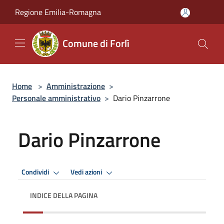
Salta al contenuto principale
Regione Emilia-Romagna
Comune di Forlì
Home
>
Amministrazione
>
Personale amministrativo
>
Dario Pinzarrone
Dario Pinzarrone
Condividi
Vedi azioni
INDICE DELLA PAGINA