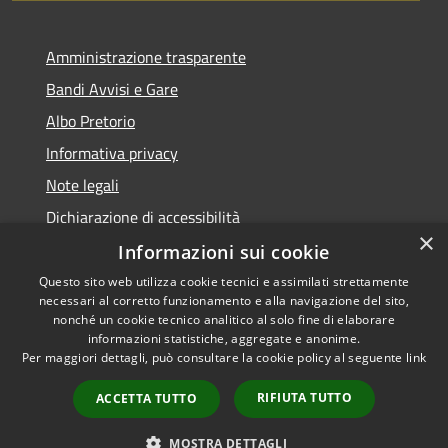
Amministrazione trasparente
Bandi Avvisi e Gare
Albo Pretorio
Informativa privacy
Note legali
Dichiarazione di accessibilità
×
Informazioni sui cookie
Questo sito web utilizza cookie tecnici e assimilati strettamente
necessari al corretto funzionamento e alla navigazione del sito,
RSS
Copyright © 2026 • Comune di
nonché un cookie tecnico analitico al solo fine di elaborare
Accessibilità
informazioni statistiche, aggregate e anonime.
Forlì • Powered by
Per maggiori dettagli, può consultare la cookie policy al seguente
link
Privacy
Municipium
Accesso
•
Cookie
redazione
RIFIUTA TUTTO
ACCETTA TUTTO
Mappa del sito
Piano di miglioramento
MOSTRA DETTAGLI