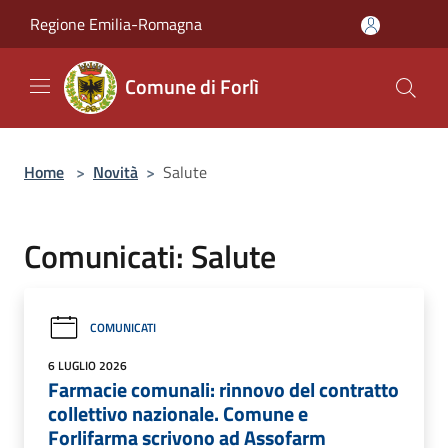
Salta al contenuto principale
Regione Emilia-Romagna
Comune di Forlì
Home
>
Novità
>
Salute
Comunicati: Salute
COMUNICATI
6 LUGLIO 2026
Farmacie comunali: rinnovo del contratto
collettivo nazionale. Comune e
Forlifarma scrivono ad Assofarm