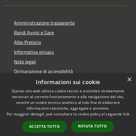
Amministrazione trasparente
Bandi Avvisi e Gare
Albo Pretorio
Informativa privacy
Note legali
Dichiarazione di accessibilità
×
Informazioni sui cookie
Questo sito web utilizza cookie tecnici e assimilati strettamente
necessari al corretto funzionamento e alla navigazione del sito,
RSS
Copyright © 2026 • Comune di
nonché un cookie tecnico analitico al solo fine di elaborare
Accessibilità
informazioni statistiche, aggregate e anonime.
Forlì • Powered by
Per maggiori dettagli, può consultare la cookie policy al seguente
link
Privacy
Municipium
Accesso
•
Cookie
redazione
RIFIUTA TUTTO
ACCETTA TUTTO
Mappa del sito