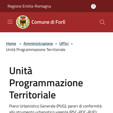
Salta al contenuto principale
Regione Emilia-Romagna
Comune di Forlì
Home
>
Amministrazione
>
Uffici
>
Unità Programmazione Territoriale
Unità
Programmazione
Territoriale
Piano Urbanistico Generale (PUG); pareri di conformità
allo strumento urbanistico vigente (PSC-POC-RUE);