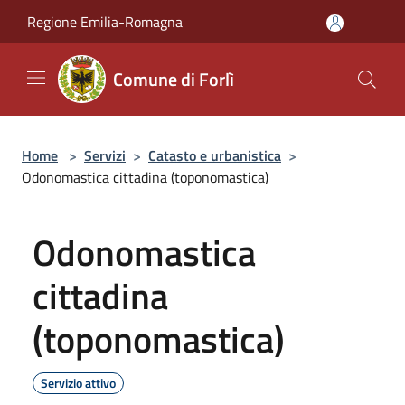
Salta al contenuto principale
Regione Emilia-Romagna
Comune di Forlì
Home
>
Servizi
>
Catasto e urbanistica
>
Odonomastica cittadina (toponomastica)
Odonomastica
cittadina
(toponomastica)
Servizio attivo