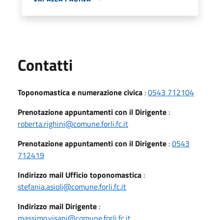
Utili
Contatti
Toponomastica e numerazione civica
:
0543 712104
Prenotazione appuntamenti con il Dirigente
:
roberta.righini@comune.forli.fc.it
Prenotazione appuntamenti con il Dirigente
:
0543
712419
Indirizzo mail Ufficio toponomastica
:
stefania.asioli@comune.forli.fc.it
Indirizzo mail Dirigente
:
massimo.visani@comune.forli.fc.it