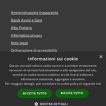
Amministrazione trasparente
Bandi Avvisi e Gare
Albo Pretorio
Informativa privacy
Note legali
Dichiarazione di accessibilità
×
Informazioni sui cookie
Questo sito web utilizza cookie tecnici e assimilati strettamente
necessari al corretto funzionamento e alla navigazione del sito,
RSS
Copyright © 2026 • Comune di
nonché un cookie tecnico analitico al solo fine di elaborare
Accessibilità
informazioni statistiche, aggregate e anonime.
Forlì • Powered by
Per maggiori dettagli, può consultare la cookie policy al seguente
link
Privacy
Municipium
Accesso
•
Cookie
redazione
RIFIUTA TUTTO
ACCETTA TUTTO
Mappa del sito
Piano di miglioramento
MOSTRA DETTAGLI