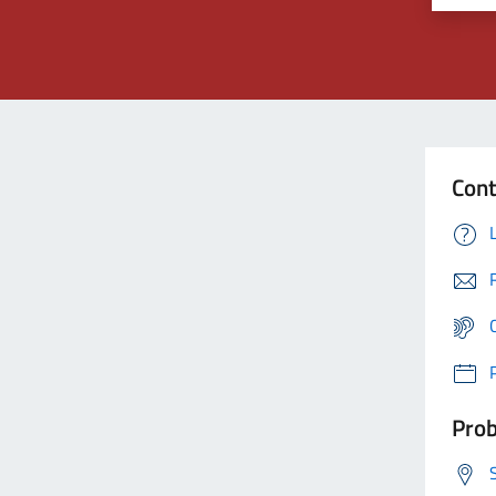
Cont
Prob