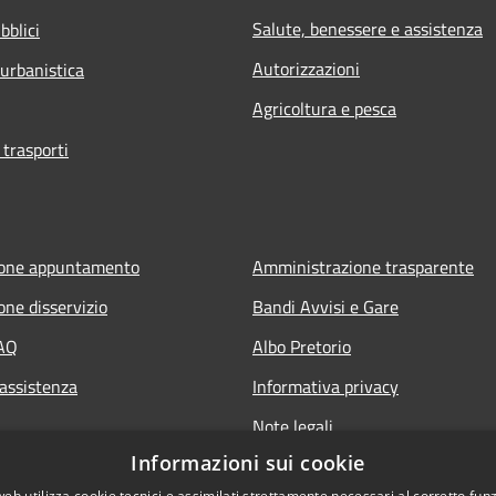
Salute, benessere e assistenza
bblici
Autorizzazioni
 urbanistica
Agricoltura e pesca
 trasporti
ione appuntamento
Amministrazione trasparente
one disservizio
Bandi Avvisi e Gare
FAQ
Albo Pretorio
 assistenza
Informativa privacy
Note legali
Informazioni sui cookie
Dichiarazione di accessibilità
web utilizza cookie tecnici e assimilati strettamente necessari al corretto fu