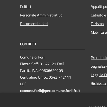
Politici
Appalti pu
Personale Amministrativo
Catasto e
Documenti e dati
Turismo
Mobilità e
CONTATTI
Comune di Forlì
Prenotaz
Piazza Saffi 8 - 47121 Forlì
Segnalazi
Partita IVA: 00606620409
Leggi le 
Centralino Unico: 0543 712111
Richiesta
PEC:
comune.forli@pec.comune.forli.fc.it
Email istituzionale:
redazione.civica@comune.forli.fc.it
Questo sito 