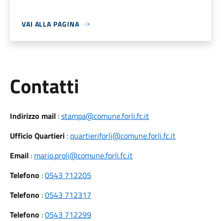
VAI ALLA PAGINA
Utili
Contatti
Indirizzo mail
:
stampa@comune.forli.fc.it
Ufficio Quartieri
:
quartieriforli@comune.forli.fc.it
Email
:
mario.proli@comune.forli.fc.it
Telefono
:
0543 712205
Telefono
:
0543 712317
Telefono
:
0543 712299