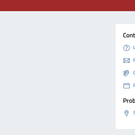
Cont
Prob