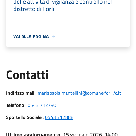
delle attività di vigilanza e controllo nel
distretto di Forlì
VAI ALLA PAGINA
Utili
Contatti
Indirizzo mail
:
mariapaola.mantellini@comune.forli.fc.it
Telefono
:
0543 712790
Sportello Sociale
:
0543 712888
Ultimo aggiornamento
: 15 gennaio 2026, 14:00