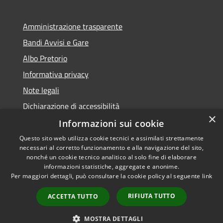
Amministrazione trasparente
Bandi Avvisi e Gare
Albo Pretorio
Informativa privacy
Note legali
Dichiarazione di accessibilità
×
Informazioni sui cookie
Questo sito web utilizza cookie tecnici e assimilati strettamente
necessari al corretto funzionamento e alla navigazione del sito,
RSS
Copyright © 2026 • Comune di
nonché un cookie tecnico analitico al solo fine di elaborare
Accessibilità
informazioni statistiche, aggregate e anonime.
Forlì • Powered by
Per maggiori dettagli, può consultare la cookie policy al seguente
link
Privacy
Municipium
Accesso
•
Cookie
redazione
RIFIUTA TUTTO
ACCETTA TUTTO
Mappa del sito
Piano di miglioramento
MOSTRA DETTAGLI