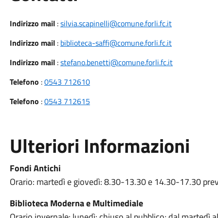
Indirizzo mail
:
silvia.scapinelli@comune.forli.fc.it
Indirizzo mail
:
biblioteca-saffi@comune.forli.fc.it
Indirizzo mail
:
stefano.benetti@comune.forli.fc.it
Telefono
:
0543 712610
Telefono
:
0543 712615
Ulteriori Informazioni
Fondi Antichi
Orario: martedì e giovedì: 8.30-13.30 e 14.30-17.30 pr
Biblioteca Moderna e Multimediale
Orario invernale: lunedì: chiuso al pubblico; dal martedì 