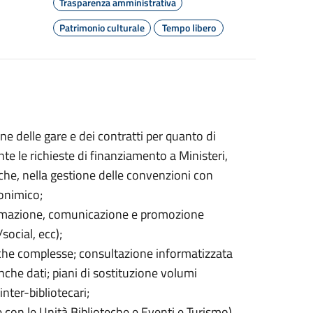
Trasparenza amministrativa
Patrimonio culturale
Tempo libero
ne delle gare e dei contratti per quanto di
nte le richieste di finanziamento a Ministeri,
che, nella gestione delle convenzioni con
econimico;
nformazione, comunicazione e promozione
/social, ecc);
afiche complesse; consultazione informatizzata
anche dati; piani di sostituzione volumi
 inter-bibliotecari;
e con le Unità Biblioteche e Eventi e Turismo)