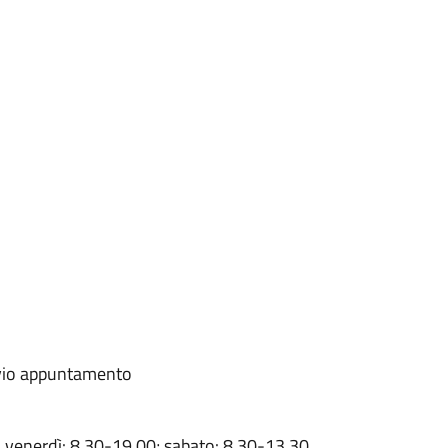
evio appuntamento
al venerdì: 8.30-19.00; sabato: 8.30-13.30.