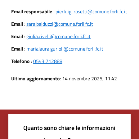
Email responsabile
:
pierluigi.rosetti@comune.forli.fc.it
Email
:
sara.balduzzi@comune.forli.fc.it
Email
:
giulia.civelli@comune.forli.fc.it
Email
:
marialaura.gurioli@comune.forli.fc.it
Telefono
:
0543 712888
Ultimo aggiornamento
: 14 novembre 2025, 11:42
Quanto sono chiare le informazioni