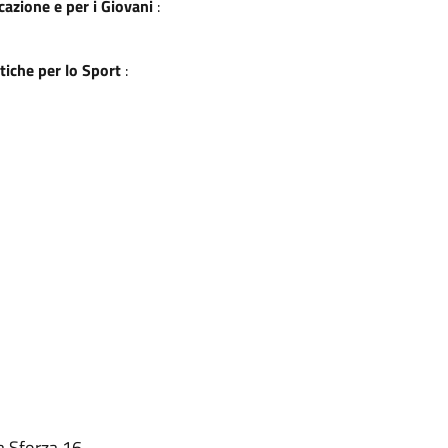
cazione e per i Giovani
:
itiche per lo Sport
:
na Sforza 16