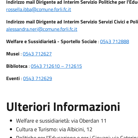
Indirizzo mail Dirigente ad Interim Servizio Politiche per l'Edu
rossella.ibba@comune.forli.fc.it
Indirizzo mail Dirigente ad Interim Servizio Servizi Civici e Pol
alessandra.neri@comune.forli.fc.it
Welfare e Sussidiarietà - Sportello Sociale
:
0543 712888
Musei
:
0543 712627
Biblioteca
:
0543 712610 – 712615
Eventi
:
0543 712629
Ulteriori Informazioni
Welfare e sussidiarietà: via Oberdan 11
Cultura e Turismo: via Albicini, 12
Politiche per l’Educazione e per i Giovani: via Cateri