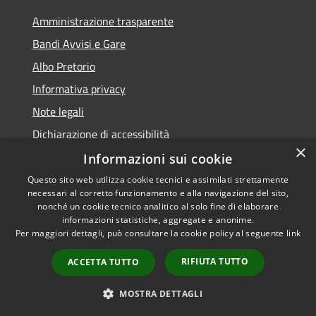
Amministrazione trasparente
Bandi Avvisi e Gare
Albo Pretorio
Informativa privacy
Note legali
Dichiarazione di accessibilità
×
Informazioni sui cookie
Questo sito web utilizza cookie tecnici e assimilati strettamente
necessari al corretto funzionamento e alla navigazione del sito,
RSS
Copyright © 2026 • Comune di
nonché un cookie tecnico analitico al solo fine di elaborare
Accessibilità
informazioni statistiche, aggregate e anonime.
Forlì • Powered by
Per maggiori dettagli, può consultare la cookie policy al seguente
link
Privacy
Municipium
Accesso
•
Cookie
redazione
RIFIUTA TUTTO
ACCETTA TUTTO
Mappa del sito
Piano di miglioramento
MOSTRA DETTAGLI