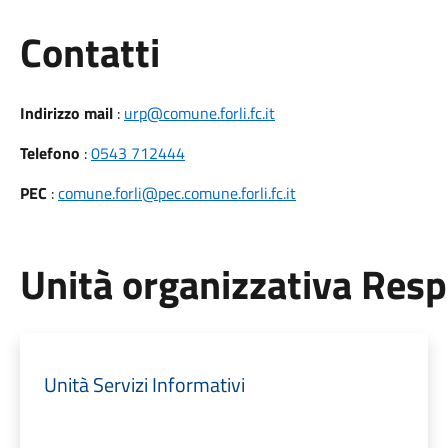
Utili
Contatti
Indirizzo mail
:
urp@comune.forli.fc.it
Telefono
:
0543 712444
PEC
:
comune.forli@pec.comune.forli.fc.it
Unità organizzativa Res
Unità Servizi Informativi