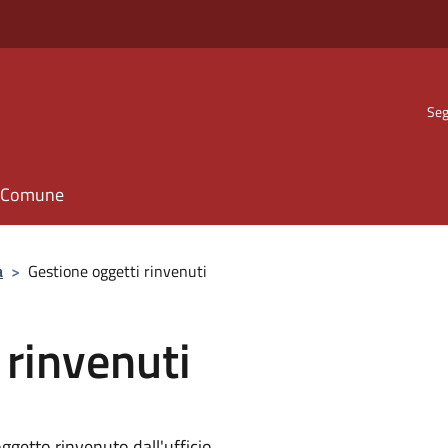
Seg
il Comune
a
>
Gestione oggetti rinvenuti
 rinvenuti
ggetto rinvenuto dall'ufficio