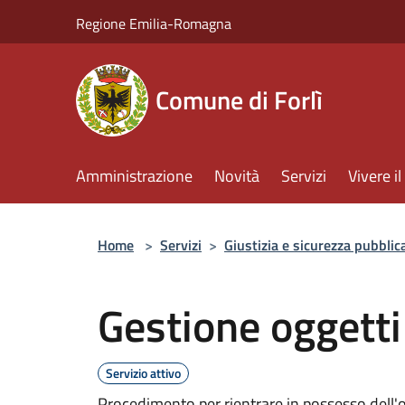
Salta al contenuto principale
Regione Emilia-Romagna
Comune di Forlì
Amministrazione
Novità
Servizi
Vivere 
Home
>
Servizi
>
Giustizia e sicurezza pubblic
Gestione oggetti
Servizio attivo
Procedimento per rientrare in possesso dell'o