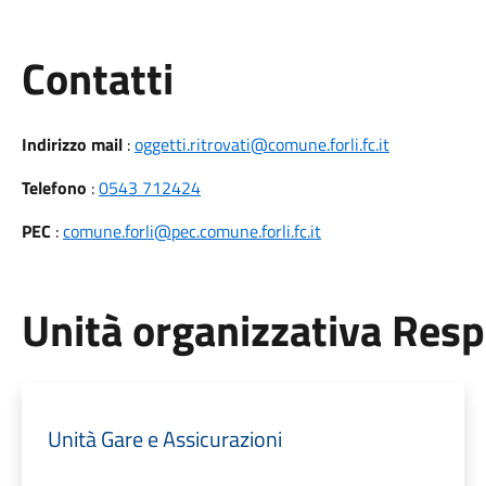
Utili
Contatti
Indirizzo mail
:
oggetti.ritrovati@comune.forli.fc.it
Telefono
:
0543 712424
PEC
:
comune.forli@pec.comune.forli.fc.it
Unità organizzativa Res
Unità Gare e Assicurazioni