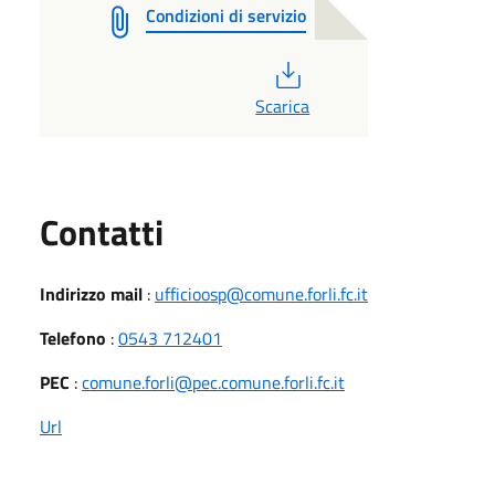
Condizioni di servizio
PDF
Scarica
Utili
Contatti
Indirizzo mail
:
ufficioosp@comune.forli.fc.it
Telefono
:
0543 712401
PEC
:
comune.forli@pec.comune.forli.fc.it
Url