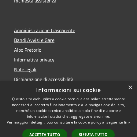
Richiesta assistenza
Amministrazione trasparente
Bandi Avvisi e Gare
Albo Pretorio
Informativa privacy
Note legali
Dichiarazione di accessibilità
×
Informazioni sui cookie
Questo sito web utilizza cookie tecnici e assimilati strettamente
necessari al corretto funzionamento e alla navigazione del sito,
RSS
Copyright © 2026 • Comune di
nonché un cookie tecnico analitico al solo fine di elaborare
Accessibilità
informazioni statistiche, aggregate e anonime.
Forlì • Powered by
Per maggiori dettagli, può consultare la cookie policy al seguente
link
Privacy
Municipium
Accesso
•
Cookie
redazione
RIFIUTA TUTTO
ACCETTA TUTTO