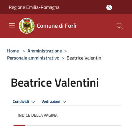
Salta al contenuto principale
Regione Emilia-Romagna
Comune di Forlì
Home
>
Amministrazione
>
Personale amministrativo
>
Beatrice Valentini
Beatrice Valentini
Condividi
Vedi azioni
INDICE DELLA PAGINA