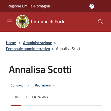
Salta al contenuto principale
Regione Emilia-Romagna
Comune di Forlì
Home
>
Amministrazione
>
Personale amministrativo
>
Annalisa Scotti
Annalisa Scotti
Condividi
Vedi azioni
INDICE DELLA PAGINA