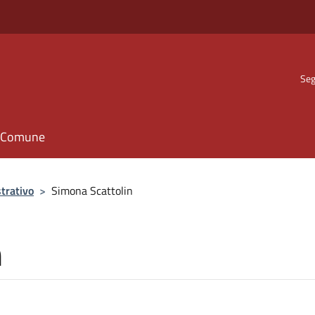
Seg
il Comune
trativo
>
Simona Scattolin
n