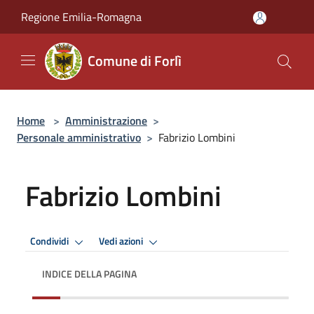
Salta al contenuto principale
Regione Emilia-Romagna
Comune di Forlì
Home
>
Amministrazione
>
Personale amministrativo
>
Fabrizio Lombini
Fabrizio Lombini
Condividi
Vedi azioni
INDICE DELLA PAGINA