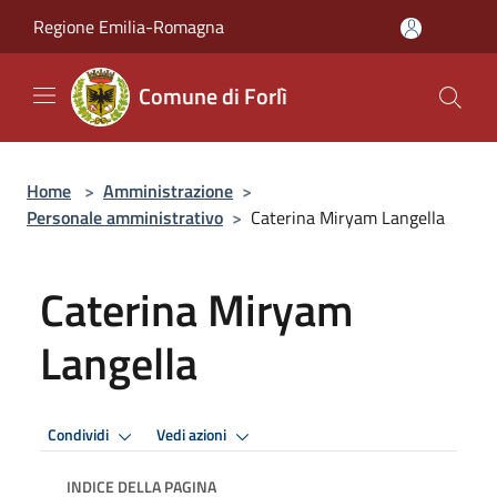
Salta al contenuto principale
Regione Emilia-Romagna
Comune di Forlì
Home
>
Amministrazione
>
Personale amministrativo
>
Caterina Miryam Langella
Caterina Miryam
Langella
Condividi
Vedi azioni
INDICE DELLA PAGINA