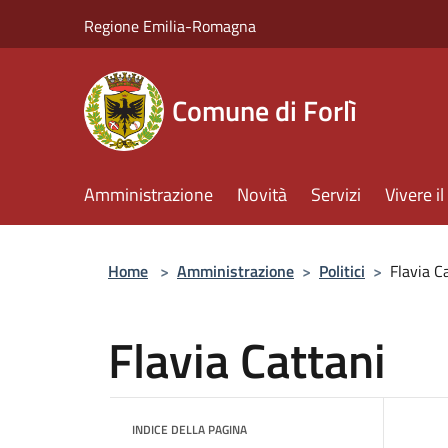
Salta al contenuto principale
Regione Emilia-Romagna
Comune di Forlì
Amministrazione
Novità
Servizi
Vivere 
Home
>
Amministrazione
>
Politici
>
Flavia C
Flavia Cattani
INDICE DELLA PAGINA