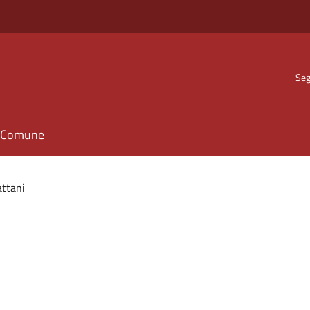
Seg
il Comune
attani