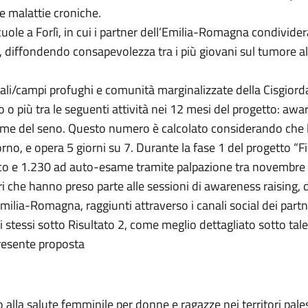
re malattie croniche.
ole a Forlì, in cui i partner dell’Emilia-Romagna condividera
to, diffondendo consapevolezza tra i più giovani sul tumore al
ali/campi profughi e comunità marginalizzate della Cisgior
o più tra le seguenti attività nei 12 mesi del progetto: awa
 del seno. Questo numero è calcolato considerando che la 
o, e opera 5 giorni su 7. Durante la fase 1 del progetto “Figh
 e 1.230 ad auto-esame tramite palpazione tra novembre
 che hanno preso parte alle sessioni di awareness raising, 
milia-Romagna, raggiunti attraverso i canali social dei partne
stessi sotto Risultato 2, come meglio dettagliato sotto tale 
presente proposta
 alla salute femminile per donne e ragazze nei territori palest