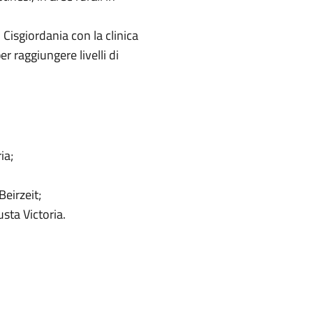
 Cisgiordania con la clinica
 raggiungere livelli di
ia;
eirzeit;
ta Victoria.