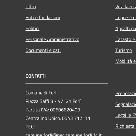
Uffici
Vita lavor
Enti e fondazioni
Imprese 
Politici
Appalti pu
Personale Amministrativo
Catasto e
Documenti e dati
Turismo
Mobilità e
CONTATTI
Comune di Forlì
Prenotaz
Piazza Saffi 8 - 47121 Forlì
Segnalazi
Partita IVA: 00606620409
Leggi le 
Centralino Unico: 0543 712111
Richiesta
PEC:
comune.forli@pec.comune.forli.fc.it