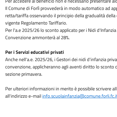
Per accedere al beneficio non è necessario presentare alc
Il Comune di Forlì provvederà in modo automatico ad appl
retta/tariffa osservando il principio della gradualità dell
vigente Regolamento Tariffario.
Per l'a.e 2025/26 lo sconto applicato per i Nidi d'Infanzi
Convenzione ammonterà al 28%.
Per i Servizi educativi privati
Anche nell'a.e. 2025/26, i Gestori dei nidi d'infanzia priv
convenzione, applicheranno agli aventi diritto lo sconto del
sezione primavera.
Per ulteriori informazioni in merito è possibile scrivere all
all'indirizzo e-mail
info.scuolainfanzia@comune.forli.fc.i