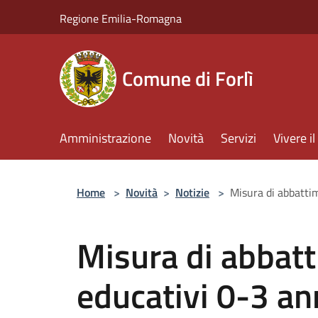
Salta al contenuto principale
Regione Emilia-Romagna
Comune di Forlì
Amministrazione
Novità
Servizi
Vivere 
Home
>
Novità
>
Notizie
>
Misura di abbattim
Misura di abbatt
educativi 0-3 an