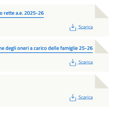
to rette a.e. 2025-26
PDF
Scarica
e degli oneri a carico delle famiglie 25-26
PDF
Scarica
PDF
Scarica