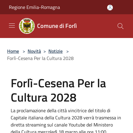
Salta al contenuto principale
Regione Emilia-Romagna
Comune di Forlì
Home
>
Novità
>
Notizie
>
Forlì-Cesena Per la Cultura 2028
Forlì-Cesena Per la
Cultura 2028
La proclamazione della città vincitrice del titolo di
Capitale italiana della Cultura 2028 verrà trasmessa in
diretta streaming sul canale Youtube del Ministero
della Cultura mercoledì 18 marzo alle ore 11:00.