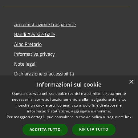
Amministrazione trasparente
Bandi Avvisi e Gare
Albo Pretorio
Informativa privacy
Note legali
Dichiarazione di accessibilità
×
Informazioni sui cookie
Questo sito web utilizza cookie tecnici e assimilati strettamente
necessari al corretto funzionamento e alla navigazione del sito,
RSS
Copyright © 2026 • Comune di
nonché un cookie tecnico analitico al solo fine di elaborare
Accessibilità
informazioni statistiche, aggregate e anonime.
Forlì • Powered by
Per maggiori dettagli, può consultare la cookie policy al seguente
link
Privacy
Municipium
Accesso
•
Cookie
redazione
RIFIUTA TUTTO
ACCETTA TUTTO
Mappa del sito