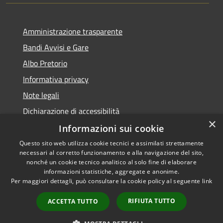
Amministrazione trasparente
Bandi Avvisi e Gare
Albo Pretorio
Informativa privacy
Note legali
Dichiarazione di accessibilità
×
Informazioni sui cookie
Questo sito web utilizza cookie tecnici e assimilati strettamente
necessari al corretto funzionamento e alla navigazione del sito,
RSS
Copyright © 2026 • Comune di
nonché un cookie tecnico analitico al solo fine di elaborare
Accessibilità
informazioni statistiche, aggregate e anonime.
Forlì • Powered by
Per maggiori dettagli, può consultare la cookie policy al seguente
link
Privacy
Municipium
Accesso
•
Cookie
redazione
RIFIUTA TUTTO
ACCETTA TUTTO
Mappa del sito
Piano di miglioramento