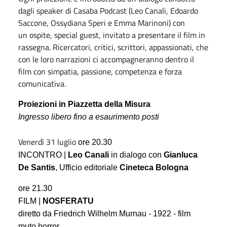
dagli speaker di Casaba Podcast (Leo Canali, Edoardo
Saccone, Ossydiana Speri e Emma Marinoni) con
un ospite, special guest, invitato a presentare il film in
rassegna. Ricercatori, critici, scrittori, appassionati, che
con le loro narrazioni ci accompagneranno dentro il
film con simpatia, passione, competenza e forza
comunicativa.
Proiezioni in
P
iazzetta della Misura
Ingresso libero fino a esaurimento posti
Venerdì 31 luglio
ore 20.30
INCONTRO |
Leo Canali
in dialogo con
Gianluca
De Santis
, Ufficio editoriale
Cineteca Bologna
ore 21.30
FILM |
NOSFERATU
diretto da Friedrich Wilhelm Murnau - 1922 - film
muto horror