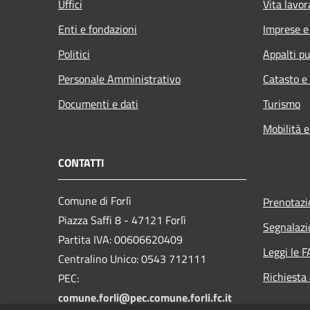
Uffici
Vita lavor
Enti e fondazioni
Imprese 
Politici
Appalti pu
Personale Amministrativo
Catasto e
Documenti e dati
Turismo
Mobilità e
CONTATTI
Comune di Forlì
Prenotaz
Piazza Saffi 8 - 47121 Forlì
Segnalazi
Partita IVA: 00606620409
Leggi le 
Centralino Unico: 0543 712111
Richiesta
PEC:
comune.forli@pec.comune.forli.fc.it