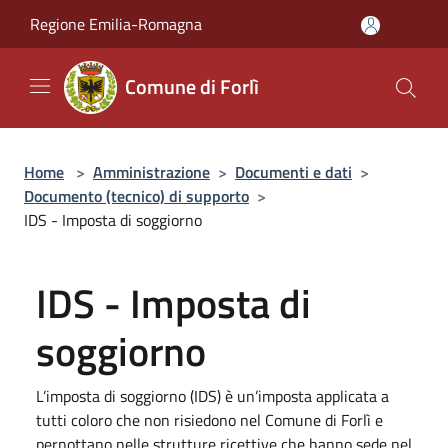
Salta al contenuto principale
Regione Emilia-Romagna
Comune di Forlì
Home
>
Amministrazione
>
Documenti e dati
>
Documento (tecnico) di supporto
>
IDS - Imposta di soggiorno
IDS - Imposta di
soggiorno
L’imposta di soggiorno (IDS) è un’imposta applicata a
tutti coloro che non risiedono nel Comune di Forlì e
pernottano nelle strutture ricettive che hanno sede nel