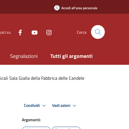
Accedi all'area personale
uici su
Cerca
Segnalazioni
Tutti gli argomenti
icali Sala Gialla della Fabbrica delle Candele
Condividi
Vedi azioni
Argomenti: