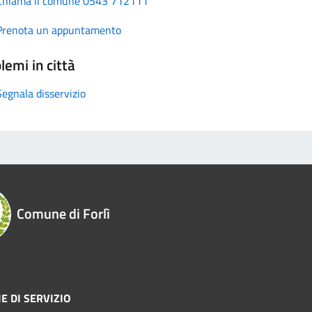
Chiama il comune 0543 712111
Prenota un appuntamento
lemi in città
Segnala disservizio
Comune di Forlì
E DI SERVIZIO